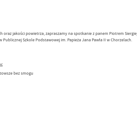
nych oraz jakości powietrza, zapraszamy na spotkanie z panem Piotrem Sier
0 w Publicznej Szkole Podstawowej im. Papieża Jana Pawła II w Chorzelach.
xc
zowsze bez smogu