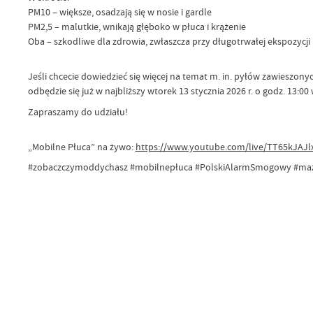
PM10 – większe, osadzają się w nosie i gardle
PM2,5 – malutkie, wnikają głęboko w płuca i krążenie
Oba – szkodliwe dla zdrowia, zwłaszcza przy długotrwałej ekspozycji
Jeśli chcecie dowiedzieć się więcej na temat m. in. pyłów zawieszo
odbędzie się już w najbliższy wtorek 13 stycznia 2026 r. o godz. 13:0
Zapraszamy do udziału!
„Mobilne Płuca” na żywo:
https://www.youtube.com/live/TT65kJAJl
#zobaczczymoddychasz #mobilnepłuca #PolskiAlarmSmogowy #ma