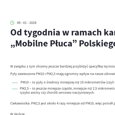
09 - 01 - 2026
Od tygodnia w ramach ka
„Mobilne Płuca” Polskie
W związku z tym chcemy jeszcze bardziej przybliżyć specyfikę tej in
Pyły zawieszone PM10 i PM2,5 mają ogromny wpływ na nasze zdrowi
PM10 – to pyły o średnicy mniejszej niż 10 mikrometrów (czyli
PM2,5 – to jeszcze mniejsze cząstki, mniejsze niż 2,5 mikrome
ryzyko astmy czy chorób sercowo-naczyniowych.
Ciekawostka: PM2,5 jest około 4 razy mniejsze od PM10, więc potrafi 
W skrócie: