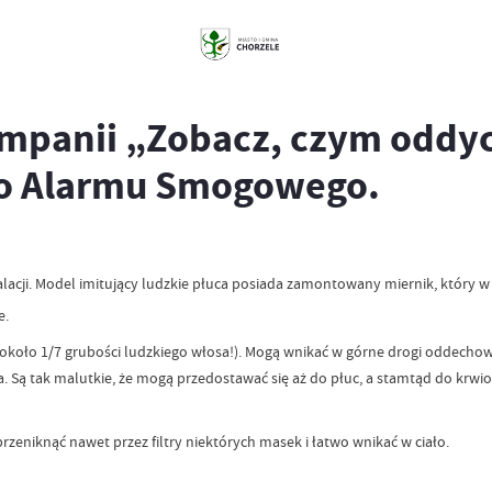
mpanii „Zobacz, czym oddyc
go Alarmu Smogowego.
stalacji. Model imitujący ludzkie płuca posiada zamontowany miernik, który
e.
 około 1/7 grubości ludzkiego włosa!). Mogą wnikać w górne drogi oddechow
tra. Są tak malutkie, że mogą przedostawać się aż do płuc, a stamtąd do krw
przeniknąć nawet przez filtry niektórych masek i łatwo wnikać w ciało.