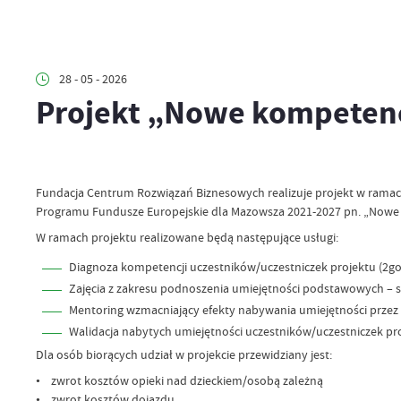
28 - 05 - 2026
Projekt „Nowe kompetenc
Fundacja Centrum Rozwiązań Biznesowych realizuje projekt w ramach 
Programu Fundusze Europejskie dla Mazowsza 2021-2027 pn. „Nowe k
W ramach projektu realizowane będą następujące usługi:
Diagnoza kompetencji uczestników/uczestniczek projektu (2go
Zajęcia z zakresu podnoszenia umiejętności podstawowych – s
Mentoring wzmacniający efekty nabywania umiejętności przez 
Walidacja nabytych umiejętności uczestników/uczestniczek pr
Dla osób biorących udział w projekcie przewidziany jest:
• zwrot kosztów opieki nad dzieckiem/osobą zależną
• zwrot kosztów dojazdu