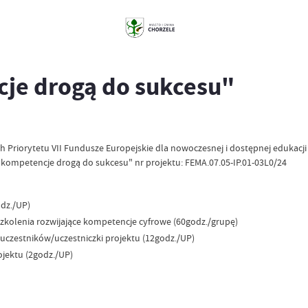
je drogą do sukcesu"
Priorytetu VII Fundusze Europejskie dla nowoczesnej i dostępnej edukacji
ompetencje drogą do sukcesu" nr projektu: FEMA.07.05-IP.01-03L0/24
dz./UP)
zkolenia rozwijające kompetencje cyfrowe (60godz./grupę)
uczestników/uczestniczki projektu (12godz./UP)
ojektu (2godz./UP)