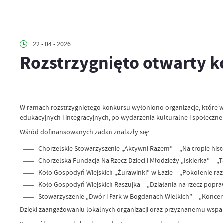
22 - 04 - 2026
Rozstrzygnięto otwarty k
W ramach rozstrzygniętego konkursu wyłoniono organizacje, które w
edukacyjnych i integracyjnych, po wydarzenia kulturalne i społeczne
Wśród dofinansowanych zadań znalazły się:
Chorzelskie Stowarzyszenie „Aktywni Razem” – „Na tropie histor
Chorzelska Fundacja Na Rzecz Dzieci i Młodzieży „Iskierka” – „T
Koło Gospodyń Wiejskich „Żurawinki” w Łazie – „Pokolenie razem
Koło Gospodyń Wiejskich Raszujka – „Działania na rzecz poprawy
Stowarzyszenie „Dwór i Park w Bogdanach Wielkich” – „Koncert
Dzięki zaangażowaniu lokalnych organizacji oraz przyznanemu wspar