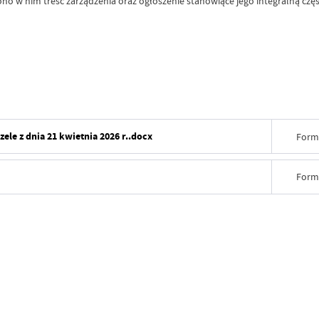
o w nim treść zarządzenia oraz ogłoszenie stanowiące jego integralną częś
ele z dnia 21 kwietnia 2026 r..docx
Form
Form