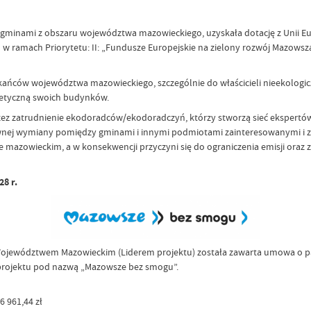
inami z obszaru województwa mazowieckiego, uzyskała dotację z Unii Euro
 ramach Priorytetu: II: „Fundusze Europejskie na zielony rozwój Mazowsza
ańców województwa mazowieckiego, szczególnie do właścicieli nieekologic
getyczną swoich budynków.
ez zatrudnienie ekodoradców/ekodoradczyń, którzy stworzą sieć ekspertów 
tywnej wymiany pomiędzy gminami i innymi podmiotami zainteresowanymi i 
azowieckim, a w konsekwencji przyczyni się do ograniczenia emisji oraz z
28 r.
 Województwem Mazowieckim (Liderem projektu) została zawarta umowa o p
ji projektu pod nazwą „Mazowsze bez smogu”.
 961,44 zł