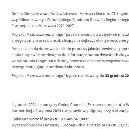
Gmina Chorzele wraz z Województwem Mazowieckim oraz 97 innymi gm
współfinansowany z Europejskiego Funduszu Rozwoju Regionalnego w
Europejskie dla Mazowsza 2021-2027.
Projekt „Mazowsze bez smogu” jest skierowany do wszystkich mieszk
energetycznym oraz do osób chcących zwiększyć efektywność ener
Projekt zakłada doprowadzenie do poprawy jakości powietrza, poprz
a także zapewnienie dostępu do informacji oraz możliwości ich ak
we wdrażaniu Programu ochrony powietrza dla stref w województwie m
benzopirenu (B(a)P) oraz dwutlenku azotu.
Projekt „Mazowsze bez smogu” będzie realizowany do
31 grudnia 20
4 grudnia 2024 r. pomiędzy Gminą Chorzele (Partnerem projektu) a
partnerskiej z 9 stycznia 2024 r. w sprawie współpracy przy realizac
Całkowita wartość projektu: 169 485 561,90 zł
Wysokość wkładu Funduszy Europejskich dla całego projektu: 132 216