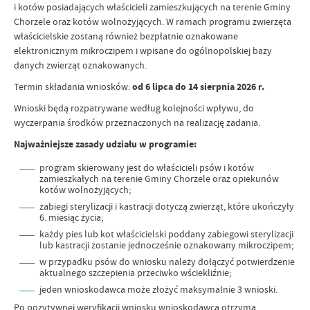
i kotów posiadających właścicieli zamieszkujących na terenie Gminy
Chorzele oraz kotów wolnożyjących. W ramach programu zwierzęta
właścicielskie zostaną również bezpłatnie oznakowane
elektronicznym mikroczipem i wpisane do ogólnopolskiej bazy
danych zwierząt oznakowanych.
Termin składania wniosków:
od 6 lipca do 14 sierpnia 2026 r.
Wnioski będą rozpatrywane według kolejności wpływu, do
wyczerpania środków przeznaczonych na realizację zadania.
Najważniejsze zasady udziału w programie:
program skierowany jest do właścicieli psów i kotów
zamieszkałych na terenie Gminy Chorzele oraz opiekunów
kotów wolnożyjących;
zabiegi sterylizacji i kastracji dotyczą zwierząt, które ukończyły
6. miesiąc życia;
każdy pies lub kot właścicielski poddany zabiegowi sterylizacji
lub kastracji zostanie jednocześnie oznakowany mikroczipem;
w przypadku psów do wniosku należy dołączyć potwierdzenie
aktualnego szczepienia przeciwko wściekliźnie;
jeden wnioskodawca może złożyć maksymalnie 3 wnioski.
Po pozytywnej weryfikacji wniosku wnioskodawca otrzyma