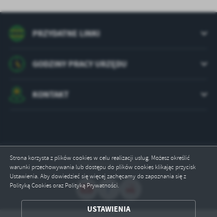
PRZYDATNE LINKI
GODZINY PRACY URZĘDU
KONTAKT
Strona korzysta z plików cookies w celu realizacji usług. Możesz określić
Odwiedzin: 107150
warunki przechowywania lub dostępu do plików cookies klikając przycisk
Ustawienia. Aby dowiedzieć się więcej zachęcamy do zapoznania się z
Polityką Cookies oraz Polityką Prywatności.
ZAPISZ WYBRANE
USTAWIENIA