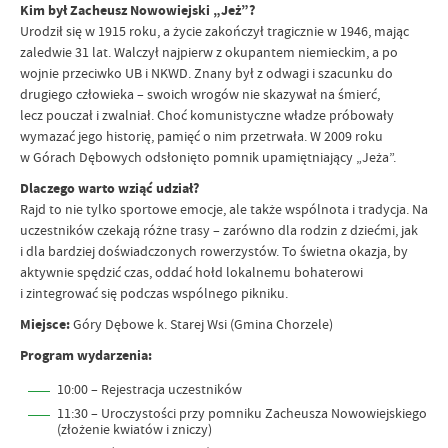
Kim był Zacheusz Nowowiejski „Jeż”?
Urodził się w 1915 roku, a życie zakończył tragicznie w 1946, mając
zaledwie 31 lat. Walczył najpierw z okupantem niemieckim, a po
wojnie przeciwko UB i NKWD. Znany był z odwagi i szacunku do
drugiego człowieka – swoich wrogów nie skazywał na śmierć,
lecz pouczał i zwalniał. Choć komunistyczne władze próbowały
wymazać jego historię, pamięć o nim przetrwała. W 2009 roku
w Górach Dębowych odsłonięto pomnik upamiętniający „Jeża”.
Dlaczego warto wziąć udział?
Rajd to nie tylko sportowe emocje, ale także wspólnota i tradycja. Na
uczestników czekają różne trasy – zarówno dla rodzin z dziećmi, jak
i dla bardziej doświadczonych rowerzystów. To świetna okazja, by
aktywnie spędzić czas, oddać hołd lokalnemu bohaterowi
i zintegrować się podczas wspólnego pikniku.
Miejsce:
Góry Dębowe k. Starej Wsi (Gmina Chorzele)
Program wydarzenia:
10:00 – Rejestracja uczestników
11:30 – Uroczystości przy pomniku Zacheusza Nowowiejskiego
(złożenie kwiatów i zniczy)