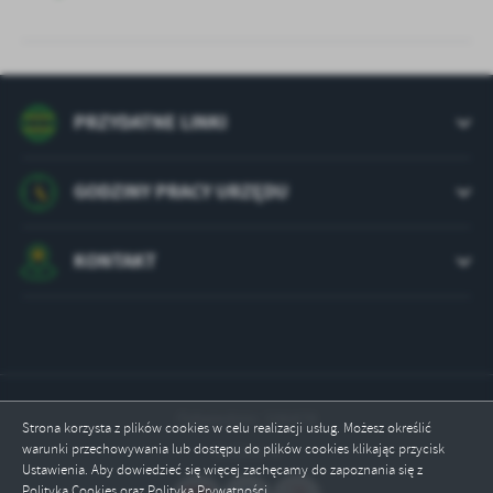
PRZYDATNE LINKI
GODZINY PRACY URZĘDU
KONTAKT
Odwiedzin: 106478
Strona korzysta z plików cookies w celu realizacji usług. Możesz określić
warunki przechowywania lub dostępu do plików cookies klikając przycisk
Online: 4
Ustawienia. Aby dowiedzieć się więcej zachęcamy do zapoznania się z
Polityką Cookies oraz Polityką Prywatności.