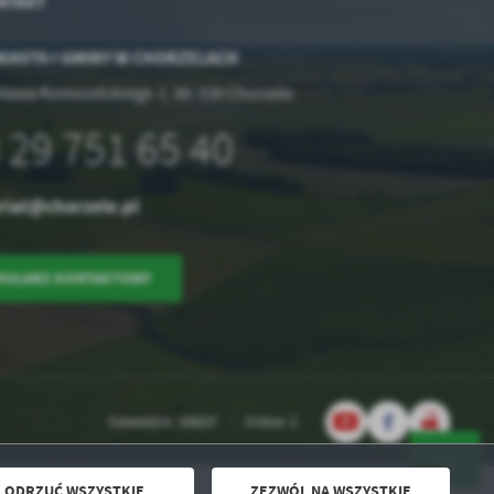
NTAKT
IASTA I GMINY W CHORZELACH
isława Komosińskiego 1, 06-330 Chorzele
 29 751 65 40
riat@chorzele.pl
MULARZ KONTAKTOWY
Odwiedzin: 106637
Online: 2
ODRZUĆ WSZYSTKIE
ZEZWÓL NA WSZYSTKIE