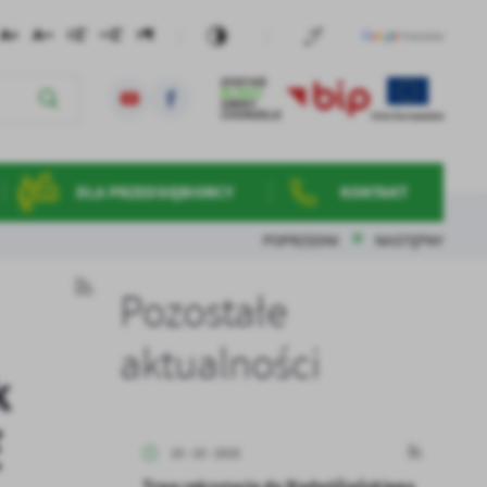
DLA PRZEDSIĘBIORCY
KONTAKT
POPRZEDNI
NASTĘPNY
Pozostałe
aktualności
k
ć
10 - 10 - 2025
Trwa rekrutacja do Nadwiślańskiego