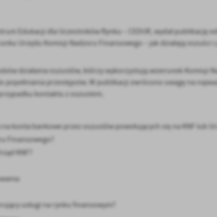
rum Edukacji dla Uczestników Rynku – CEDUR, wydał publikację ed
nku Urzędu Komisji Nadzoru Finansowego – jak działają oszuści i j
obów działania oszustów, którzy wykorzystują wizerunek Komisji 
 popełniania przestępstw. W publikacji zwrócono uwagę na najwa
przypadku kontaktu z oszustem.
stawienia
na konta bankowe przez oszustów powołujących się na KNF lub U
oru Finansowego?
anujemy Twoją prywatność. Możesz zmienić ustawienia cookies lub zaakceptować je
Urząd KNF?
zystkie. W dowolnym momencie możesz dokonać zmiany swoich ustawień.
owania
iezbędne
ezbędne pliki cookies służą do prawidłowego funkcjonowania strony internetowej i
erujący usługi na rynku finansowym?
ożliwiają Ci komfortowe korzystanie z oferowanych przez nas usług.