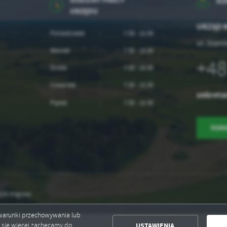
KO
ołecznościowych.
URZĘDU
URZĄD M
Poniedziałek
7:30 - 15:30
ul. Stan
Wtorek
7:30 - 15:30
+48
Środa
7:30 - 15:30
Czwartek
7:30 - 15:30
sekreta
Piątek
7:30 - 15:30
FOR
zyk migowy
ć warunki przechowywania lub
USTAWIENIA
ć się więcej zachęcamy do