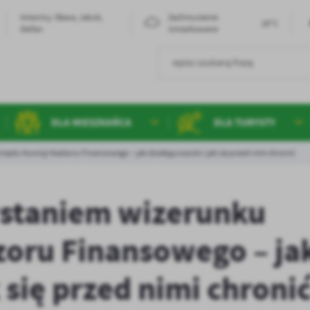
Imieniny: Sława, Jakub,
Zachmurzenie
29°C
Stefan
Umiarkowane
DLA MIESZKAŃCA
DLA TURYSTY
ędu Komisji Nadzoru Finansowego – jak działają oszuści i jak się przed nimi chronić
staniem wizerunku
zoru Finansowego – ja
k się przed nimi chroni