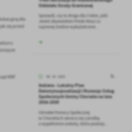
Oddziału Straży Granicznej
Sprawdź, czy to droga dla Ciebie, jeśli:
ukacyjną dla
Jesteś obywatelem Polski Masz co
ak się przed
najmniej średnie wykształcenie...
Nadzoru
żniejsze
rząd KNF
09 - 10 - 2025
Ankieta - Lokalny Plan
Deinstytucjonalizacji i Rozwoju Usług
Społecznych Gminy Chorzele na lata
2026-2030
Ośrodek Pomocy Społecznej
w Chorzelach zwraca się z prośbą
o wypełnienie ankiety, która posłuży...