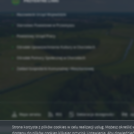
PRZYDATNE LINKI
sp
Mazowiecki Urząd Wojewódzki
Starostwo Powiatowe w Przasnyszu
Powiatowy Urząd Pracy
Ośrodek Upowszechniania Kultury w Chorzelach
Ośrodek Pomocy Społecznej w Chorzelach
Zakład Gospodarki Komunalnej i Mieszkaniowej
Mapa serwisu
RSS
Deklaracja dostępności
Ję
Strona korzysta z plików cookies w celu realizacji usług. Możesz określi
dostępu do plików cookies klikając przycisk Ustawienia. Aby dowiedzie