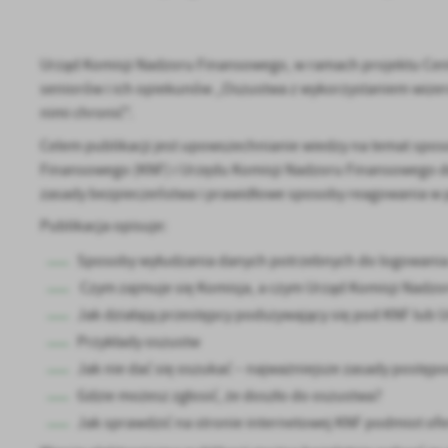
Urząd Komisji Nadzoru Finansowego, w ramach projektu Cent
seniorów i ich opiekunów „Oszustwa z wykorzystaniem wizeru
nimi chronić".
Celem publikacji jest upowszechnianie wiedzy na temat spos
Finansowego (KNF) i Urzędu Komisji Nadzoru Finansowego do
zasady bezpieczeństwa i prawidłowe sposoby reagowania w 
Publikacja opisuje:
U
Sposoby wyłudzania danych potrzebnych do logowania 
Czym zajmuje się Komisja, a czym Urząd Komisji Nadz
Sz
Jak działają przestępcy podszywający się pod KNF lub 
ws
Przykłady oszustw
Jak nie dać się oszukać – najważniejsze zasady postęp
N
Gdzie możesz zgłosić, że doszło do oszustwa?
Ni
Jak sprawdzić na stronie internetowej KNF podmiot of
um