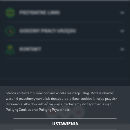
PRZYDATNE LINKI
GODZINY PRACY URZĘDU
KONTAKT
Odwiedzin: 107047
Strona korzysta z plików cookies w celu realizacji usług. Możesz określić
warunki przechowywania lub dostępu do plików cookies klikając przycisk
Online: 4
Ustawienia. Aby dowiedzieć się więcej zachęcamy do zapoznania się z
Polityką Cookies oraz Polityką Prywatności.
ZAPISZ WYBRANE
USTAWIENIA