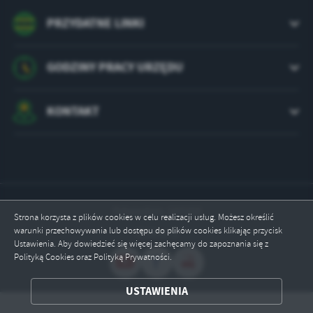
PRZYDATNE LINKI
GODZINY PRACY URZĘDU
KONTAKT
Odwiedzin: 107258
Strona korzysta z plików cookies w celu realizacji usług. Możesz określić
warunki przechowywania lub dostępu do plików cookies klikając przycisk
Online: 3
Ustawienia. Aby dowiedzieć się więcej zachęcamy do zapoznania się z
Polityką Cookies oraz Polityką Prywatności.
ZAPISZ WYBRANE
USTAWIENIA