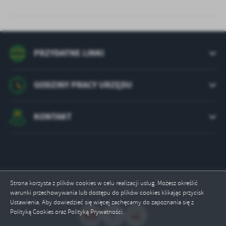
PRZYDATNE LINKI
GODZINY PRACY URZĘDU
KONTAKT
Strona korzysta z plików cookies w celu realizacji usług. Możesz określić
Odwiedzin: 106702
warunki przechowywania lub dostępu do plików cookies klikając przycisk
Ustawienia. Aby dowiedzieć się więcej zachęcamy do zapoznania się z
Polityką Cookies oraz Polityką Prywatności.
ZAPISZ WYBRANE