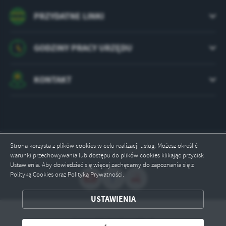
PRZYDATNE LINKI
GODZINY PRACY URZĘDU
KONTAKT
Strona korzysta z plików cookies w celu realizacji usług. Możesz określić
Odwiedzin: 106699
warunki przechowywania lub dostępu do plików cookies klikając przycisk
Ustawienia. Aby dowiedzieć się więcej zachęcamy do zapoznania się z
Polityką Cookies oraz Polityką Prywatności.
ZAPISZ WYBRANE
USTAWIENIA
ODRZUĆ WSZYSTKIE
Copyright by chorzele.pl